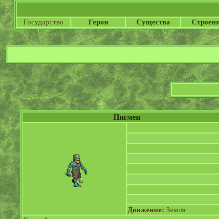
Государство
Герои
Существа
Строен
Пигмеи
Движение:
Земля