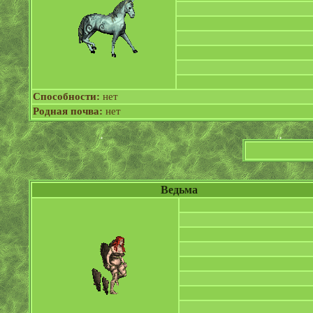
Способности:
нет
Родная почва:
нет
Ведьма