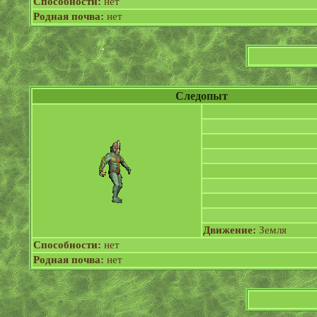
Способности:
нет
Родная почва:
нет
Следопыт
Движение:
Земля
Способности:
нет
Родная почва:
нет